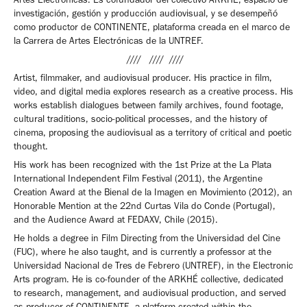
investigación, gestión y producción audiovisual, y se desempeñó
como productor de CONTINENTE, plataforma creada en el marco de
la Carrera de Artes Electrónicas de la UNTREF.
//// //// ////
Artist, filmmaker, and audiovisual producer. His practice in film,
video, and digital media explores research as a creative process. His
works establish dialogues between family archives, found footage,
cultural traditions, socio-political processes, and the history of
cinema, proposing the audiovisual as a territory of critical and poetic
thought.
His work has been recognized with the 1st Prize at the La Plata
International Independent Film Festival (2011), the Argentine
Creation Award at the Bienal de la Imagen en Movimiento (2012), an
Honorable Mention at the 22nd Curtas Vila do Conde (Portugal),
and the Audience Award at FEDAXV, Chile (2015).
He holds a degree in Film Directing from the Universidad del Cine
(FUC), where he also taught, and is currently a professor at the
Universidad Nacional de Tres de Febrero (UNTREF), in the Electronic
Arts program. He is co-founder of the ARKHÉ collective, dedicated
to research, management, and audiovisual production, and served
as producer of CONTINENTE, a platform created within the